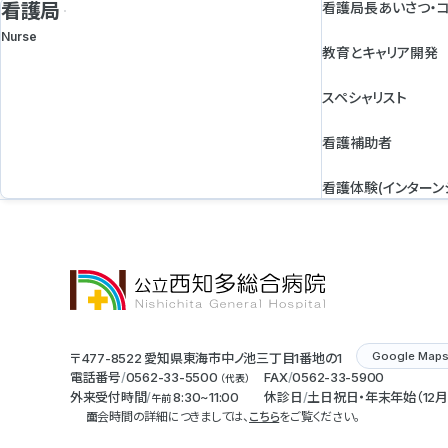
看護局
看護局長あいさつ・
Nurse
教育とキャリア開発
スペシャリスト
看護補助者
看護体験(インターン
Google Map
〒477-8522 愛知県東海市中ノ池三丁目1番地の1
電話番号
0562-33-5500
FAX
0562-33-5900
（代表）
外来受付時間
8:30~11:00
休診日
土日祝日・年末年始（12月
午前
面会時間の詳細につきましては、
こちら
をご覧ください。