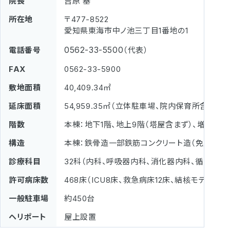
院長
吉原 基
所在地
〒477-8522
愛知県東海市中ノ池三丁目1番地の1
0562-33-5500
電話番号
（代表）
FAX
0562-33-5900
敷地面積
40,409.34㎡
延床面積
54,959.35㎡（立体駐車場、院内保育所含む）
階数
本棟：地下1階、地上9階（塔屋含まず）、増築
構造
本棟：鉄骨造一部鉄筋コンクリート造（免震構造
診療科目
32科（内科、呼吸器内科、消化器内科、循環器
許可病床数
468床（ICU8床、救急病床12床、結核モデル病床
一般駐車場
約450台
ヘリポート
屋上設置