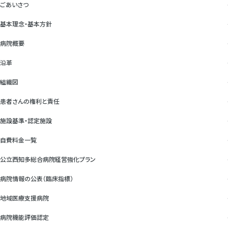
ごあいさつ
基本理念・基本方針
病院概要
沿革
組織図
患者さんの権利と責任
施設基準・認定施設
自費料金一覧
公立西知多総合病院経営強化プラン
病院情報の公表（臨床指標）
地域医療支援病院
病院機能評価認定