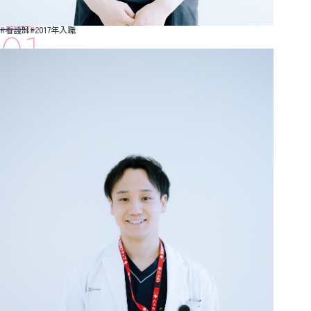
01
看護師
2017年入職
頼られる存在に
地域に愛される病院の看護師として