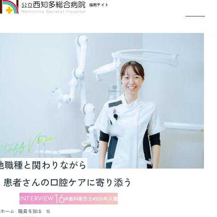
ホーム
採用サイト
当院を知る
働く環境を知る
職員を知る
病院見学
インターンシップ
募集職種 / エントリー
0562-33-5500
（企画管理課 人事管理室 採用担当）
採用に関するお問い合わせ
他職種と関わりながら
患者さんの口腔ケアに寄り添う
16
歯科衛生士
2016年入職
ホーム
職員を知る
16