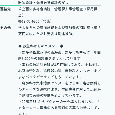
医師免許・保険医登録証の写し
連絡先
公立西知多総合病院 管理課人事管理室（採用担
当）
0562-33-5500（代表）
その他
学会などへの参加旅費および参加費の補助有（年15
万円以内。ただし発表は別途補助）
◆ 救急科からのコメント ◆
・知多半島北西部の東海市、知多市を中心に、年間
約5,000台の救急車を受け入れています。
・常勤の救急科医師が3名在籍しており、それぞれ
心臓血管外科、循環器内科、麻酔科といったさまざ
まなバックグラウンドをもっています。
・麻酔科や集中治療センターをはじめ、各診療科と
のスムーズな連携により、重症患者に対して迅速か
つ適切な医療の提供を心がけています。
・2025年5月からドクターカーを導入しました。ド
クターカーに興味のある医師の応募もお待ちしてい
ます。