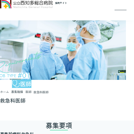
ホーム
採用サイト
当院を知る
働く環境を知る
職員を知る
病院見学
インターンシップ
募集職種 / エントリー
0562-33-5500
（企画管理課 人事管理室 採用担当）
採用に関するお問い合わせ
#01
JOB TYPE
医師
ホーム
募集職種
医師
救急科医師
救急科医師
募集要項
募集診療科
救急科