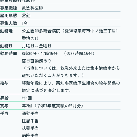
募集職種
救急科医師
雇用形態
常勤
募集人数
1名
勤務地
公立西知多総合病院（愛知県東海市中ノ池三丁目1
番地の1）
勤務日
月曜日～金曜日
勤務時間
8時30分～17時15分 （週38時間45分）
宿日直勤務あり
（当直については、救急外来または集中治療室から
選択いただくことができます。）
給与
経験年数により、西知多医療厚生組合の給与関係の
規定に基づき決定します。
昇給
年1回
賞与
年2回（令和7年度実績4.65月分）
手当
通勤手当
住居手当
扶養手当
病院手当