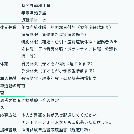
時間外勤務手当
年末年始手当
退職手当 等
休日休暇
年次有給休暇 年間20日付与（翌年度繰越あり）
病気休暇（負傷または疾病の場合）
特別休暇（結婚・忌引・産前産後休暇・配偶者の出
産休暇・子の看護休暇・ボランティア休暇・介護休
暇 等）
休業
育児休業（子どもが3歳に達するまで）
部分休業（子どもが小学校就学前まで）
加入保険
共済組合・厚生年金・公務災害補償制度
車通勤の可
可
否
選考プロセ
面接試験→合否判定
ス
応募方法
本人が書類を持参又は郵送してください。
エントリーフォームからもご応募いただけます。
提出書類
採用試験申込書兼履歴書（規定用紙）