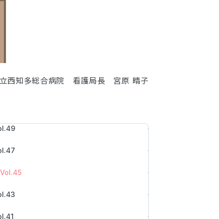
立西知多総合病院 看護局長 宮原 晴子
l.49
l.47
ol.45
l.43
.41